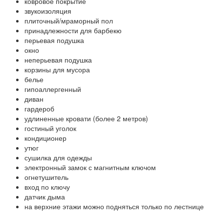
ковровое покрытие
звукоизоляция
плиточный/мраморный пол
принадлежности для барбекю
перьевая подушка
окно
неперьевая подушка
корзины для мусора
белье
гипоаллергенный
диван
гардероб
удлиненные кровати (более 2 метров)
гостиный уголок
кондиционер
утюг
сушилка для одежды
электронный замок с магнитным ключом
огнетушитель
вход по ключу
датчик дыма
на верхние этажи можно подняться только по лестнице