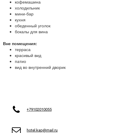
кофемашина
холодильник
мини-бар
кухня
обеденный уголок
бокалы для вина
Вне помещения:
терраса
красивый вид
патио
вид во внутренний дворик

+79102010055

hotel.kap@mail.ru