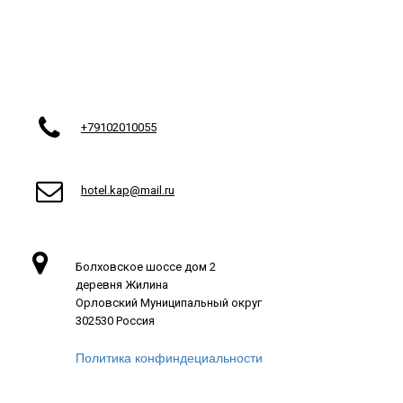

+79102010055

hotel.kap@mail.ru

Болховское шоссе дом 2
деревня Жилина
Орловский Муниципальный округ
302530 Россия
Политика конфиндециальности